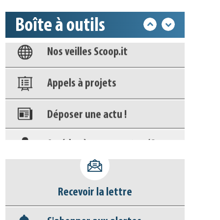
Base documentaire
Boîte à outils
Nos veilles Scoop.it
Appels à projets
Déposer une actu !
Accéder à son compte - (Se
déconnecter)
Base documentaire
Recevoir la lettre
Nos veilles Scoop.it