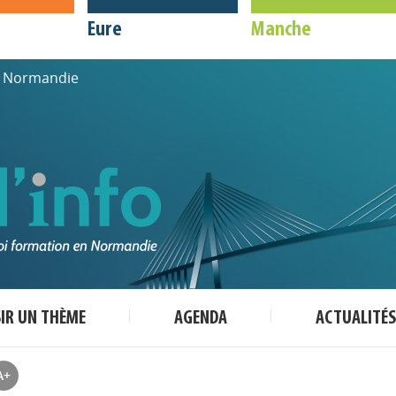
Eure
Manche
de Normandie
SIR UN THÈME
AGENDA
ACTUALITÉS
A+