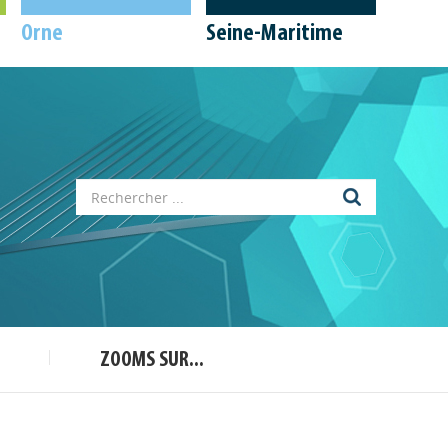
Orne
Seine-Maritime
Appels à projets
Déposer une actu !
ZOOMS SUR...
Accéder à son compte - (Se
déconnecter)