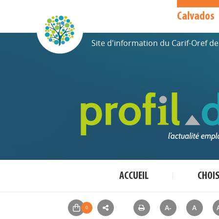
Calvados
Site d'information du Carif-Oref 
ACCUEIL
CHOI
A-
A