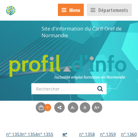
Menu
Départements
Site d'information du Carif-Oref de
Normandie
A-
A
A+
n° 1353
n° 1354
n° 1355
n°
n° 1358
n° 1359
n° 1360