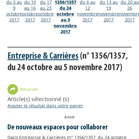
du 3 au
du 10
du 17
1356/1357
du 6 au
du 13 au
du 20 au
9
au 16
au 23
du 24
12
19
26
octobre
octobre
octobre
octobre
novembre
novembre
novembr
2017
2017
2017
au 5
2017
2017
2017
novembre
2017
Entreprise & Carrières
(n° 1356/1357,
du 24 octobre au 5 novembre 2017)
Réserver
Article(s) sélectionné (s)
Ajouter le résultat dans votre panier
Article
De nouveaux espaces pour collaborer
Dans
Entreprise & Carrières (n° 1356/1357, du 24 octobre