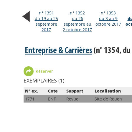
n° 1351
n° 1352
n° 1353
du 19 au 25
du 26
du 3 au 9
du
septembre
septembre au
octobre 2017
oc
2017
2 octobre 2017
Entreprise & Carrières
(n° 1354, du
Réserver
EXEMPLAIRES (1)
N° ex.
Cote
Support
Localisation
1771
ENT
Revue
Site de Rouen