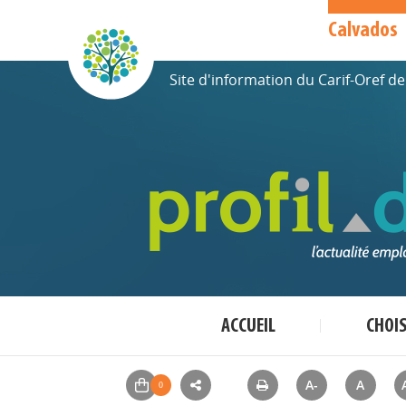
Calvados
Site d'information du Carif-Oref 
ACCUEIL
CHOI
A-
A