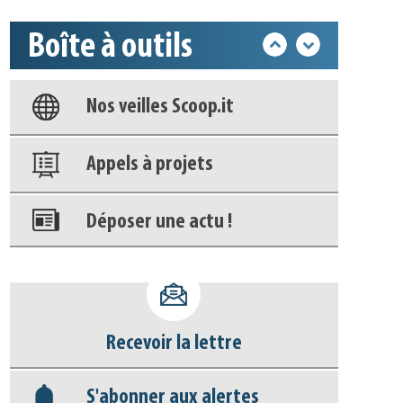
Boîte à outils
Base documentaire
Nos veilles Scoop.it
Appels à projets
Déposer une actu !
Accéder à son compte - (Se
déconnecter)
Recevoir la lettre
Base documentaire
S'abonner aux alertes