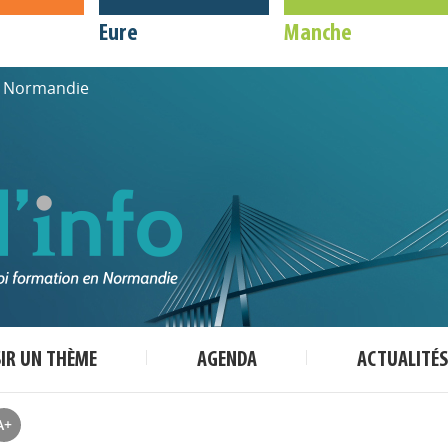
Eure
Manche
de Normandie
SIR UN THÈME
AGENDA
ACTUALITÉS
A+