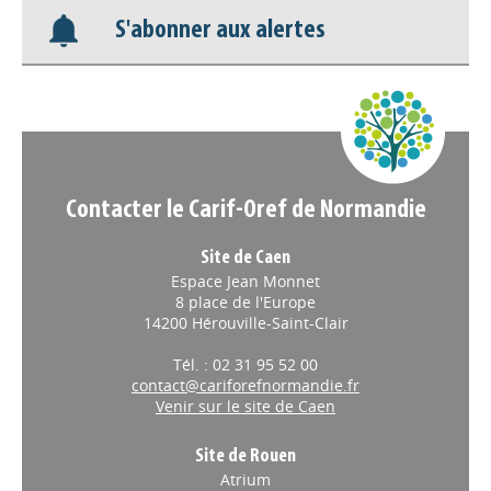
S'abonner aux alertes
Nos veilles Scoop.it
Appels à projets
Contacter le Carif-Oref de Normandie
Site de Caen
Espace Jean Monnet
8 place de l'Europe
14200 Hérouville-Saint-Clair
Tél. : 02 31 95 52 00
contact@cariforefnormandie.fr
Venir sur le site de Caen
Site de Rouen
Atrium