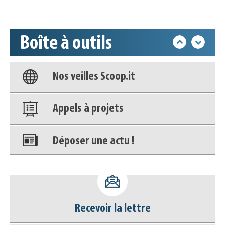
Accéder à son compte - (Se
déconnecter)
Boîte à outils
Base documentaire
Nos veilles Scoop.it
Appels à projets
Déposer une actu !
Accéder à son compte - (Se
déconnecter)
Recevoir la lettre
Base documentaire