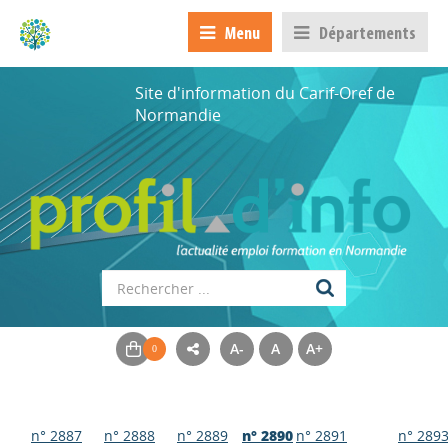
Menu
Départements
Site d'information du Carif-Oref de
Normandie
A-
A
A+
n° 2887
n° 2888
n° 2889
n° 2890
n° 2891
n° 289