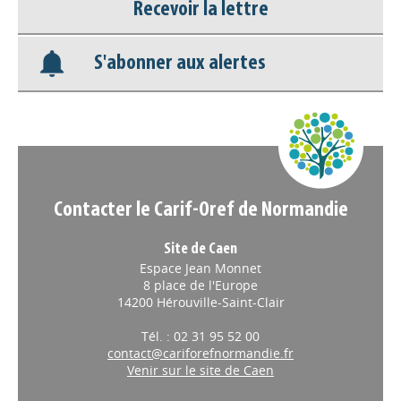
Recevoir la lettre
Base documentaire
S'abonner aux alertes
Nos veilles Scoop.it
Appels à projets
Contacter le Carif-Oref de Normandie
Site de Caen
Espace Jean Monnet
8 place de l'Europe
14200 Hérouville-Saint-Clair
Tél. : 02 31 95 52 00
contact@cariforefnormandie.fr
Venir sur le site de Caen