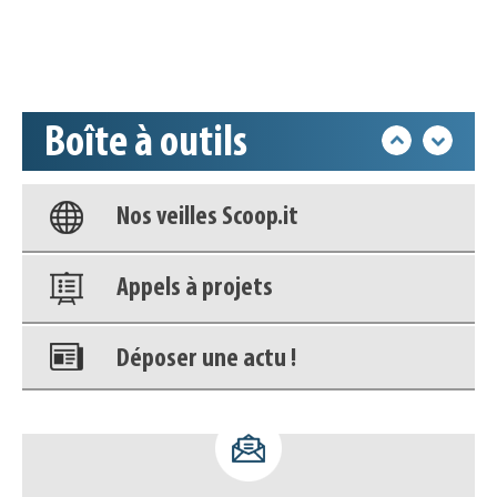
Accéder à son compte - (Se
déconnecter)
Boîte à outils
Base documentaire
Nos veilles Scoop.it
Appels à projets
Déposer une actu !
Accéder à son compte - (Se
déconnecter)