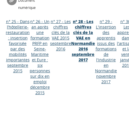
Document
numérique
n° 25 - Dans
n° 26 - Un
n° 27 - Les
n° 28 - Les
n° 29 -
n° 3
l’hôtellerie-
an après
chiffres
chiffres
L'insertion
Le
restauration
une
clés de la
clés de la
des
appre
: insertion
formation
VAE 2015
VAE en
apprentis
dan
favorisée
PRFP en
septembre
Normandie
issus des
l'arti
par des
Seine-
2016
2016
formations
et 
mobilités
Maritime
septembre
de
ven
importantes
et Eure :
2017
l'industrie
janv
septembre
six
en
201
2015
personnes
Normandie
sur dix en
novembre
emploi
2017
Appels à projets
décembre
2015
Déposer une actu !
Accéder à son compte - (Se
déconnecter)