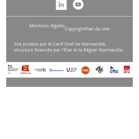
Mentions légales
Copyright
Plan du site
Site produit par le Carif-Oref de Normandie,
structure financée par l'État et la Région Normandie.