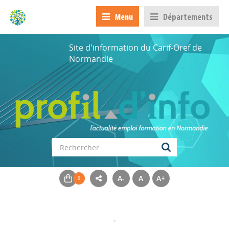
Menu
Départements
Site d'information du Carif-Oref de
Normandie
A-
A
A+