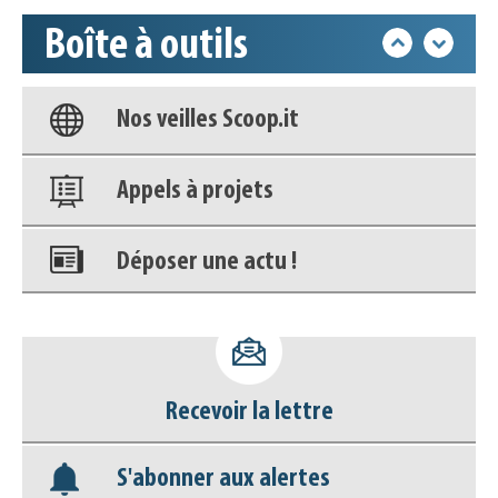
Boîte à outils
Base documentaire
Nos veilles Scoop.it
Appels à projets
Déposer une actu !
Accéder à son compte - (Se
déconnecter)
Recevoir la lettre
Base documentaire
S'abonner aux alertes
Nos veilles Scoop.it