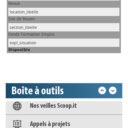
Revue
Site de Rouen
Appels à projets
Fonds Formation Emploi
Déposer une actu !
Disponible
Accéder à son compte - (Se
déconnecter)
Base documentaire
Boîte à outils
Nos veilles Scoop.it
Appels à projets