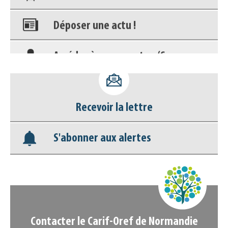
Déposer une actu !
Accéder à son compte - (Se
déconnecter)
Base documentaire
Recevoir la lettre
Nos veilles Scoop.it
S'abonner aux alertes
Appels à projets
Contacter le Carif-Oref de Normandie