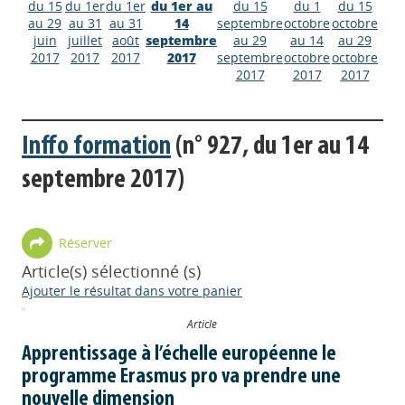
du 15
du 1er
du 1er
du 1er au
du 15
du 1
du 15
au 29
au 31
au 31
14
septembre
octobre
octobre
juin
juillet
août
septembre
au 29
au 14
au 29
2017
2017
2017
2017
septembre
octobre
octobre
2017
2017
2017
Inffo formation
(n° 927, du 1er au 14
septembre 2017)
Réserver
Article(s) sélectionné (s)
Ajouter le résultat dans votre panier
Article
Apprentissage à l’échelle européenne le
programme Erasmus pro va prendre une
nouvelle dimension