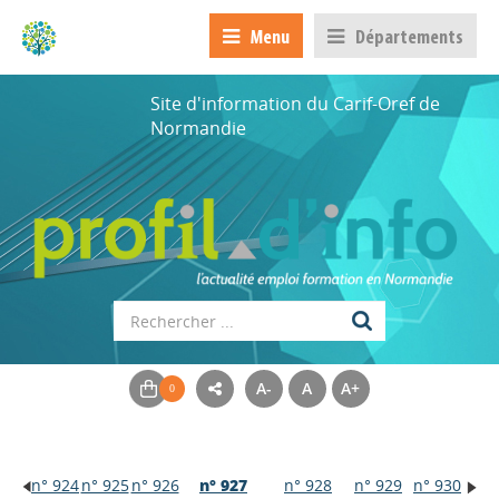
Menu
Départements
Site d'information du Carif-Oref de
Normandie
A-
A
A+
n° 924
n° 925
n° 926
n° 927
n° 928
n° 929
n° 930