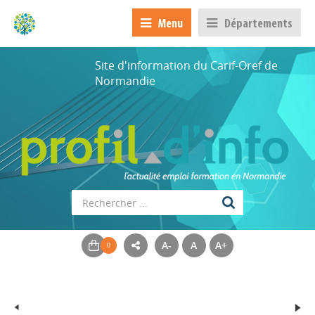
Menu
Départements
Site d'information du Carif-Oref de
Normandie
A-
A
A+