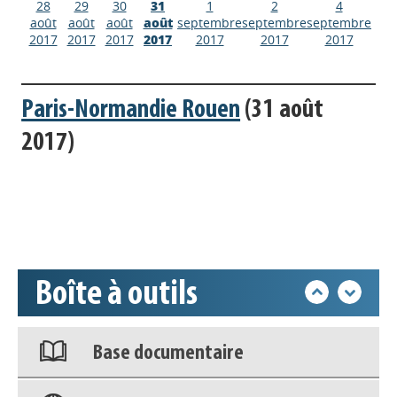
28
29
30
31
1
2
4
août
août
août
août
septembre
septembre
septembre
2017
2017
2017
2017
2017
2017
2017
Paris-Normandie Rouen
(31 août
2017)
Appels à projets
Déposer une actu !
Accéder à son compte - (Se
Boîte à outils
déconnecter)
Base documentaire