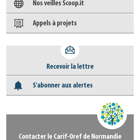
Nos veilles Scoop.it
Appels à projets
Déposer une actu !
Accéder à son compte - (Se
Recevoir la lettre
déconnecter)
S'abonner aux alertes
Base documentaire
Nos veilles Scoop.it
Appels à projets
Contacter le Carif-Oref de Normandie