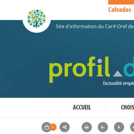
Calvados
Site d'information du Carif-Oref 
ACCUEIL
CHOI
A-
A