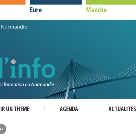
Eure
Manche
de Normandie
SIR UN THÈME
AGENDA
ACTUALITÉS
A+