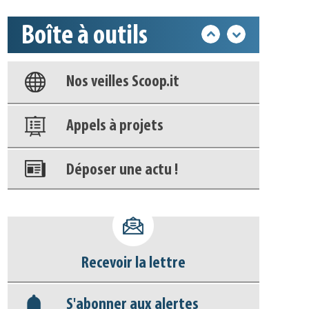
Boîte à outils
Base documentaire
Nos veilles Scoop.it
Appels à projets
Déposer une actu !
Accéder à son compte - (Se
déconnecter)
Recevoir la lettre
Base documentaire
S'abonner aux alertes