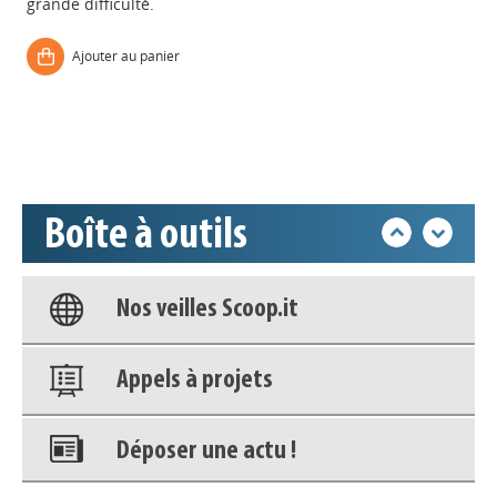
grande difficulté.
Appels à projets
Ajouter au panier
Déposer une actu !
Accéder à son compte - (Se
déconnecter)
Boîte à outils
Base documentaire
Nos veilles Scoop.it
Appels à projets
Déposer une actu !