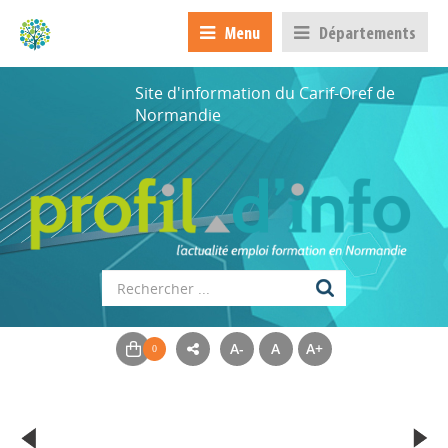
Menu
Départements
Site d'information du Carif-Oref de
Normandie
A-
A
A+