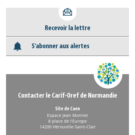
Accéder à son compte - (Se
déconnecter)
Recevoir la lettre
Base documentaire
S'abonner aux alertes
Nos veilles Scoop.it
Appels à projets
Contacter le Carif-Oref de Normandie
Site de Caen
Espace Jean Monnet
8 place de l'Europe
14200 Hérouville-Saint-Clair