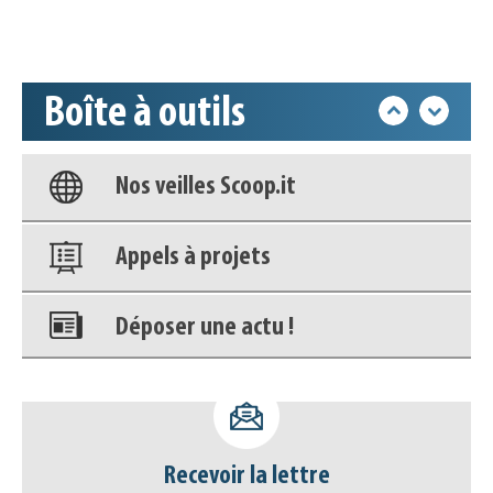
Accéder à son compte - (Se
déconnecter)
Boîte à outils
Base documentaire
Nos veilles Scoop.it
Appels à projets
Déposer une actu !
Accéder à son compte - (Se
déconnecter)
Recevoir la lettre
Base documentaire