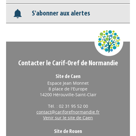
S'abonner aux alertes
Nos veilles Scoop.it
Appels à projets
Contacter le Carif-Oref de Normandie
Site de Caen
Espace Jean Monnet
8 place de l'Europe
14200 Hérouville-Saint-Clair
Tél. : 02 31 95 52 00
contact@cariforefnormandie.fr
Venir sur le site de Caen
Site de Rouen