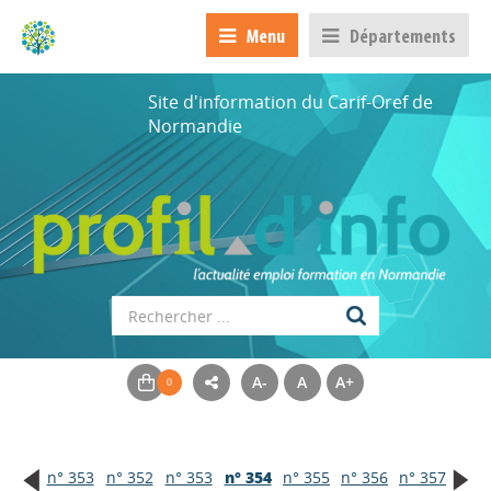
Menu
Départements
Site d'information du Carif-Oref de
Normandie
A-
A
A+
n° 353
n° 352
n° 353
n° 354
n° 355
n° 356
n° 357