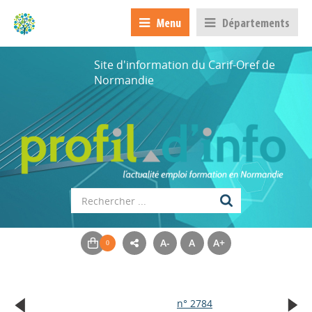
Menu
Départements
Site d'information du Carif-Oref de
Normandie
A-
A
A+
n° 2784