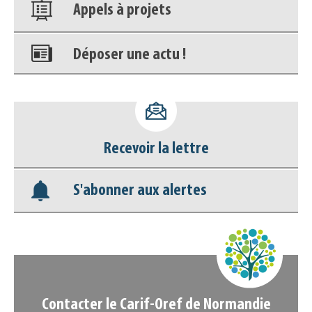
Appels à projets
Déposer une actu !
Accéder à son compte - (Se
déconnecter)
Recevoir la lettre
Base documentaire
S'abonner aux alertes
Nos veilles Scoop.it
Appels à projets
Contacter le Carif-Oref de Normandie