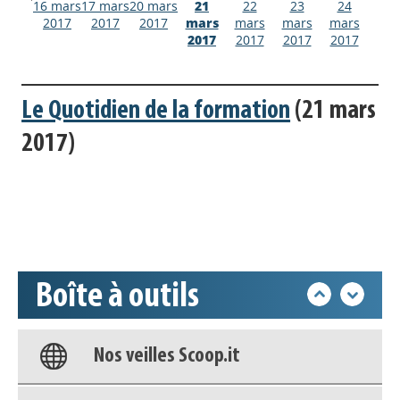
16 mars
17 mars
20 mars
21
22
23
24
2017
2017
2017
mars
mars
mars
mars
2017
2017
2017
2017
Le Quotidien de la formation
(21 mars
Appels à projets
2017)
Déposer une actu !
Accéder à son compte - (Se
déconnecter)
Boîte à outils
Base documentaire
Nos veilles Scoop.it