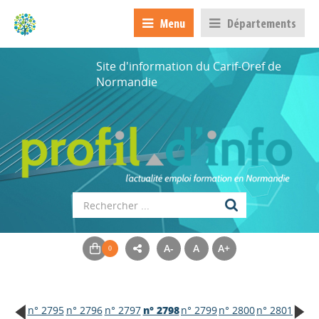
Menu
Départements
Site d'information du Carif-Oref de
Normandie
A-
A
A+
n° 2795
n° 2796
n° 2797
n° 2798
n° 2799
n° 2800
n° 2801