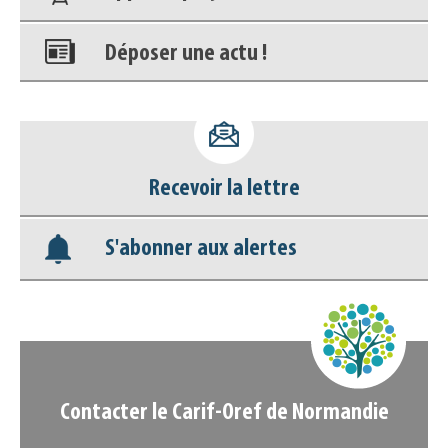
Déposer une actu !
Accéder à son compte - (Se
déconnecter)
Recevoir la lettre
Base documentaire
S'abonner aux alertes
Nos veilles Scoop.it
Appels à projets
Contacter le Carif-Oref de Normandie