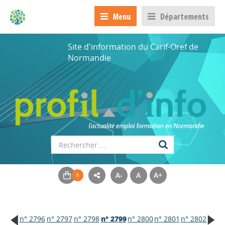
Menu
Départements
Site d'information du Carif-Oref de
Normandie
A-
A
A+
n° 2796
n° 2797
n° 2798
n° 2799
n° 2800
n° 2801
n° 2802