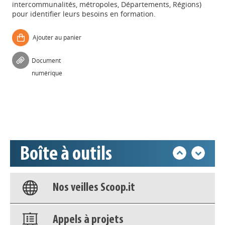
intercommunalités, métropoles, Départements, Régions)
pour identifier leurs besoins en formation.
Ajouter au panier
Appels à projets
Document
numérique
Déposer une actu !
Accéder à son compte - (Se
déconnecter)
Boîte à outils
Base documentaire
Nos veilles Scoop.it
Appels à projets