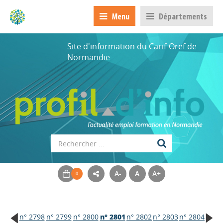
Menu
Départements
Site d'information du Carif-Oref de
Normandie
A-
A
A+
n° 2798
n° 2799
n° 2800
n° 2801
n° 2802
n° 2803
n° 2804