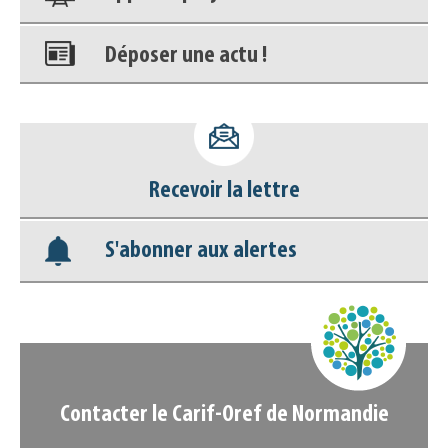
Déposer une actu !
Accéder à son compte - (Se
déconnecter)
Recevoir la lettre
Base documentaire
S'abonner aux alertes
Nos veilles Scoop.it
Appels à projets
Contacter le Carif-Oref de Normandie