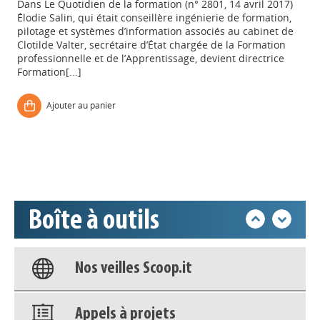
Dans
Le Quotidien de la formation (n° 2801, 14 avril 2017)
Élodie Salin, qui était conseillère ingénierie de formation,
pilotage et systèmes d’information associés au cabinet de
Clotilde Valter, secrétaire d’État chargée de la Formation
professionnelle et de l’Apprentissage, devient directrice
Formation[...]
Appels à projets
Ajouter au panier
Déposer une actu !
Accéder à son compte - (Se
déconnecter)
Boîte à outils
Base documentaire
Nos veilles Scoop.it
Appels à projets