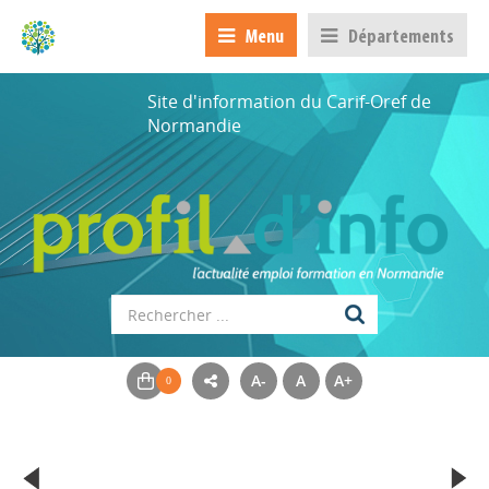
Menu
Départements
Site d'information du Carif-Oref de
Normandie
A-
A
A+