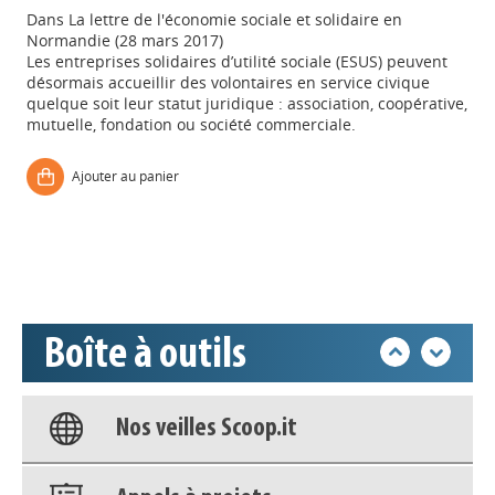
Dans
La lettre de l'économie sociale et solidaire en
Normandie (28 mars 2017)
Les entreprises solidaires d’utilité sociale (ESUS) peuvent
désormais accueillir des volontaires en service civique
quelque soit leur statut juridique : association, coopérative,
Appels à projets
mutuelle, fondation ou société commerciale.
Ajouter au panier
Déposer une actu !
Accéder à son compte - (Se
déconnecter)
Boîte à outils
Base documentaire
Nos veilles Scoop.it
Appels à projets