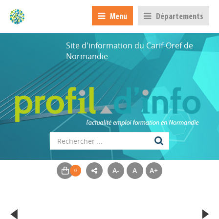
Menu
Départements
Site d'information du Carif-Oref de
Normandie
A-
A
A+