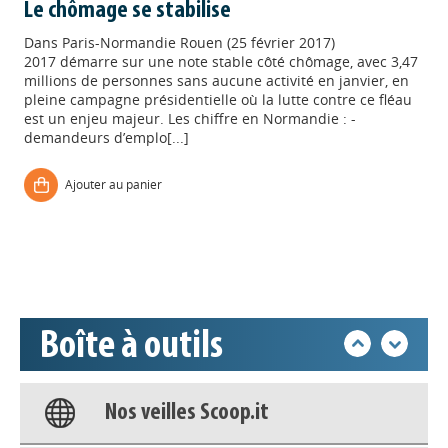
Le chômage se stabilise
Dans
Paris-Normandie Rouen (25 février 2017)
2017 démarre sur une note stable côté chômage, avec 3,47
millions de personnes sans aucune activité en janvier, en
pleine campagne présidentielle où la lutte contre ce fléau
est un enjeu majeur. Les chiffre en Normandie : -
demandeurs d’emplo[...]
Appels à projets
Ajouter au panier
Déposer une actu !
Accéder à son compte - (Se
déconnecter)
Boîte à outils
Base documentaire
Nos veilles Scoop.it