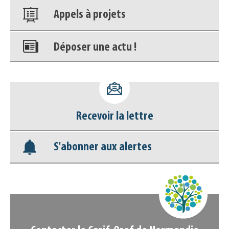
Appels à projets
Déposer une actu !
Accéder à son compte - (Se
déconnecter)
Recevoir la lettre
Base documentaire
S'abonner aux alertes
Nos veilles Scoop.it
Appels à projets