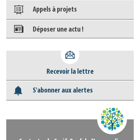
Appels à projets
Déposer une actu !
Accéder à son compte - (Se
déconnecter)
Recevoir la lettre
Base documentaire
S'abonner aux alertes
Nos veilles Scoop.it
Appels à projets