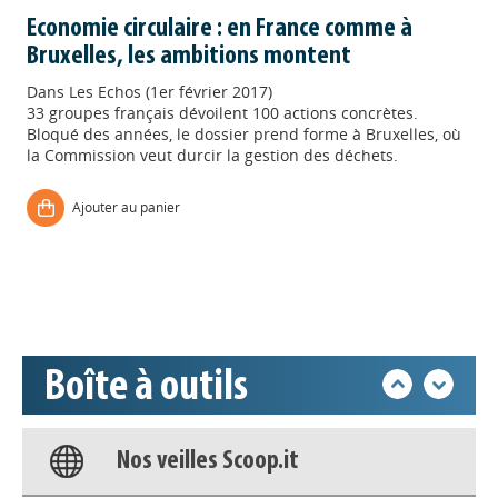
Economie circulaire : en France comme à
Bruxelles, les ambitions montent
Dans
Les Echos (1er février 2017)
33 groupes français dévoilent 100 actions concrètes.
Bloqué des années, le dossier prend forme à Bruxelles, où
la Commission veut durcir la gestion des déchets.
Appels à projets
Ajouter au panier
Déposer une actu !
Accéder à son compte - (Se
déconnecter)
Boîte à outils
Base documentaire
Nos veilles Scoop.it