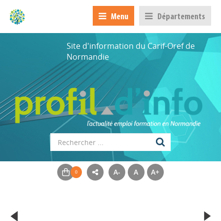
Menu
Départements
Site d'information du Carif-Oref de
Normandie
A-
A
A+