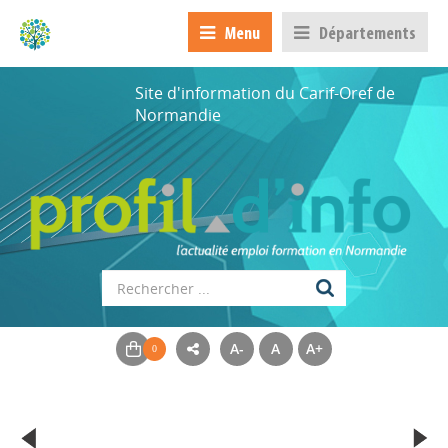
Menu
Départements
Site d'information du Carif-Oref de
Normandie
A-
A
A+