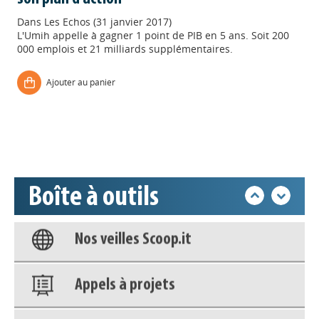
Dans
Les Echos (31 janvier 2017)
L'Umih appelle à gagner 1 point de PIB en 5 ans. Soit 200
Appels à projets
000 emplois et 21 milliards supplémentaires.
Déposer une actu !
Ajouter au panier
Accéder à son compte - (Se
déconnecter)
Base documentaire
Boîte à outils
Nos veilles Scoop.it
Appels à projets