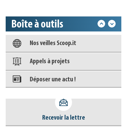
Accéder à son compte - (Se
déconnecter)
Boîte à outils
Base documentaire
Nos veilles Scoop.it
Appels à projets
Déposer une actu !
Accéder à son compte - (Se
déconnecter)
Recevoir la lettre
Base documentaire