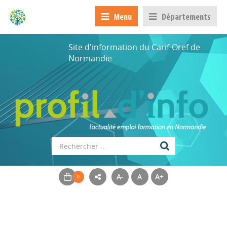
Menu
Départements
Site d'information du Carif-Oref de
Normandie
Appels à projets
A-
A
A+
Déposer une actu !