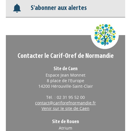
S'abonner aux alertes
Nos veilles Scoop.it
Appels à projets
Contacter le Carif-Oref de Normandie
Site de Caen
Espace Jean Monnet
8 place de l'Europe
14200 Hérouville-Saint-Clair
Tél. : 02 31 95 52 00
contact@cariforefnormandie.fr
Venir sur le site de Caen
Site de Rouen
Atrium