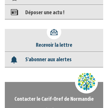
Déposer une actu !
Accéder à son compte - (Se
déconnecter)
Recevoir la lettre
Base documentaire
S'abonner aux alertes
Nos veilles Scoop.it
Appels à projets
Contacter le Carif-Oref de Normandie