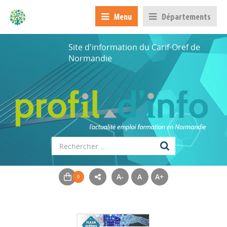
Menu
Départements
Site d'information du Carif-Oref de
Normandie
A-
A
A+