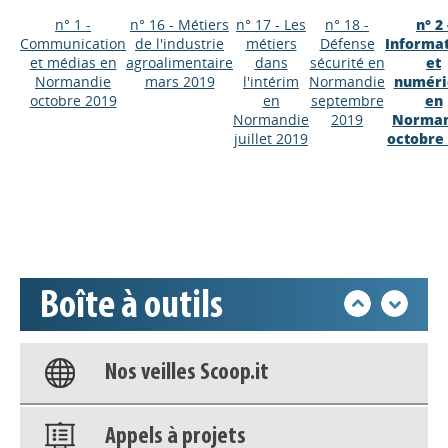
n° 1 -
n° 16 - Métiers
n° 17 - Les
n° 18 -
n° 2 
Communication
de l'industrie
métiers
Défense
Informa
et médias en
agroalimentaire
dans
sécurité en
et
Normandie
mars 2019
l'intérim
Normandie
numéri
octobre 2019
en
septembre
en
Appels à projets
Normandie
2019
Norman
juillet 2019
octobre
Déposer une actu !
Accéder à son compte - (Se
déconnecter)
Boîte à outils
Base documentaire
Nos veilles Scoop.it
Appels à projets