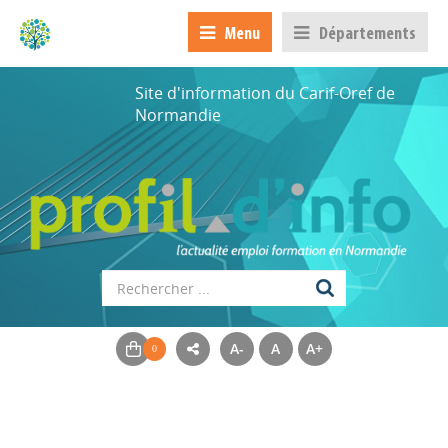
Menu
Départements
Site d'information du Carif-Oref de
Normandie
A-
A
A+