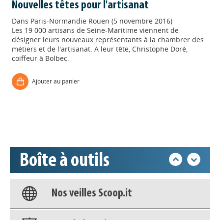
Nouvelles têtes pour l'artisanat
Dans
Paris-Normandie Rouen (5 novembre 2016)
Les 19 000 artisans de Seine-Maritime viennent de
désigner leurs nouveaux représentants à la chambrer des
métiers et de l'artisanat. A leur tête, Christophe Doré,
coiffeur à Bolbec.
Appels à projets
Ajouter au panier
Déposer une actu !
Accéder à son compte - (Se
déconnecter)
Boîte à outils
Base documentaire
Nos veilles Scoop.it