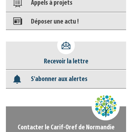
Appels à projets
Déposer une actu !
Accéder à son compte - (Se
déconnecter)
Recevoir la lettre
Base documentaire
S'abonner aux alertes
Nos veilles Scoop.it
Appels à projets
Contacter le Carif-Oref de Normandie