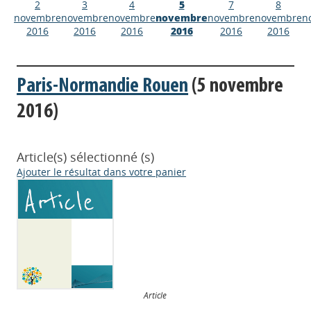
2
3
4
5
7
8
novembre
novembre
novembre
novembre
novembre
novembre
n
2016
2016
2016
2016
2016
2016
Paris-Normandie Rouen
(5 novembre
2016)
Article(s) sélectionné (s)
Ajouter le résultat dans votre panier
Article