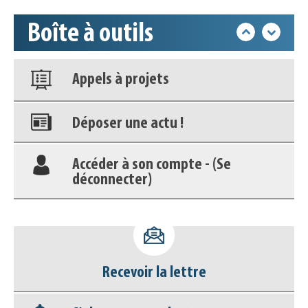
Boîte à outils
Nos veilles Scoop.it
Appels à projets
Déposer une actu !
Accéder à son compte - (Se
déconnecter)
Base documentaire
Nos veilles Scoop.it
Recevoir la lettre
Appels à projets