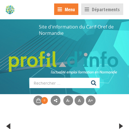
Menu
Départements
Site d'information du Carif-Oref de
Normandie
A-
A
A+