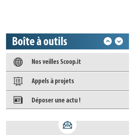
Déposer une actu !
Accéder à son compte - (Se
déconnecter)
Boîte à outils
Base documentaire
Nos veilles Scoop.it
Appels à projets
Déposer une actu !
Accéder à son compte - (Se
déconnecter)