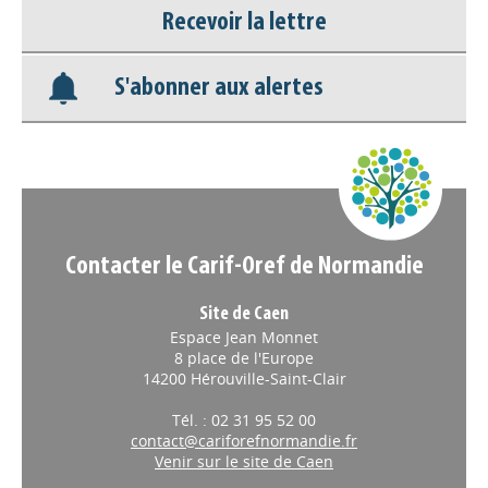
Recevoir la lettre
Base documentaire
S'abonner aux alertes
Nos veilles Scoop.it
Appels à projets
Contacter le Carif-Oref de Normandie
Site de Caen
Espace Jean Monnet
8 place de l'Europe
14200 Hérouville-Saint-Clair
Tél. : 02 31 95 52 00
contact@cariforefnormandie.fr
Venir sur le site de Caen