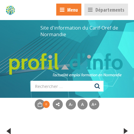
Menu
Départements
Site d'information du Carif-Oref de
Normandie
A-
A
A+