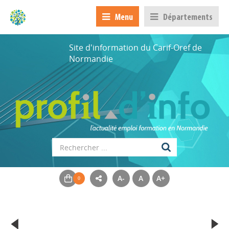
Menu
Départements
Site d'information du Carif-Oref de
Normandie
A-
A
A+