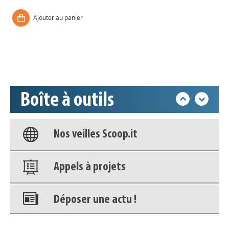
Ajouter au panier
Déposer une actu !
Accéder à son compte - (Se
déconnecter)
Boîte à outils
Base documentaire
Nos veilles Scoop.it
Appels à projets
Déposer une actu !