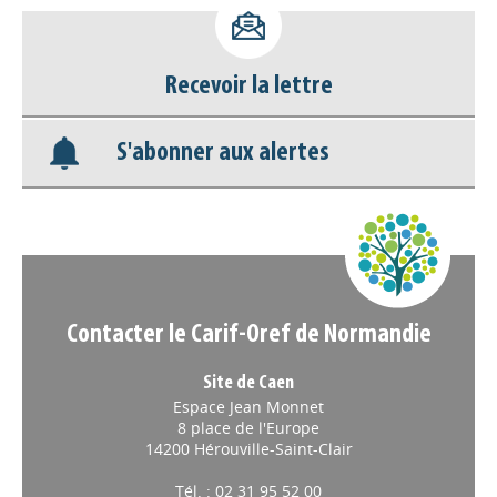
Accéder à son compte - (Se
déconnecter)
Recevoir la lettre
Base documentaire
S'abonner aux alertes
Nos veilles Scoop.it
Appels à projets
Contacter le Carif-Oref de Normandie
Site de Caen
Espace Jean Monnet
8 place de l'Europe
14200 Hérouville-Saint-Clair
Tél. : 02 31 95 52 00