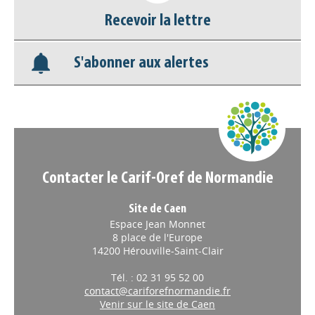
Recevoir la lettre
Base documentaire
S'abonner aux alertes
Nos veilles Scoop.it
Appels à projets
Contacter le Carif-Oref de Normandie
Site de Caen
Espace Jean Monnet
8 place de l'Europe
14200 Hérouville-Saint-Clair
Tél. : 02 31 95 52 00
contact@cariforefnormandie.fr
Venir sur le site de Caen