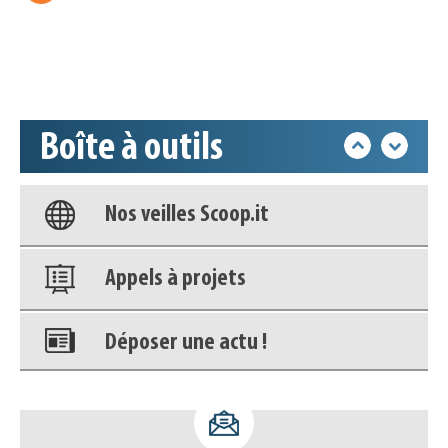
Déposer une actu !
Accéder à son compte - (Se
déconnecter)
Boîte à outils
Base documentaire
Nos veilles Scoop.it
Appels à projets
Déposer une actu !
Accéder à son compte - (Se
déconnecter)