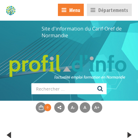
Menu
Départements
Site d'information du Carif-Oref de
Normandie
A-
A
A+