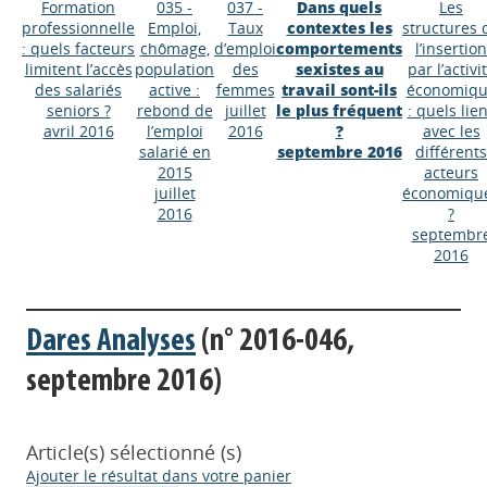
Formation
035 -
037 -
Dans quels
Les
professionnelle
Emploi,
Taux
contextes les
structures 
: quels facteurs
chômage,
d’emploi
comportements
l’insertion
limitent l’accès
population
des
sexistes au
par l’activi
des salariés
active :
femmes
travail sont-ils
économiq
seniors ?
rebond de
juillet
le plus fréquent
: quels lie
avril 2016
l’emploi
2016
?
avec les
salarié en
septembre 2016
différents
2015
acteurs
juillet
économiqu
2016
?
septembr
2016
Dares Analyses
(n° 2016-046,
septembre 2016)
Article(s) sélectionné (s)
Ajouter le résultat dans votre panier