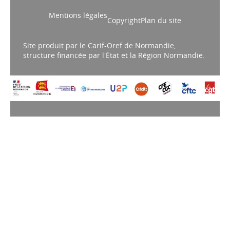
Mentions légales
Copyright
Plan du site
Site produit par le Carif-Oref de Normandie,
structure financée par l'État et la Région Normandie.