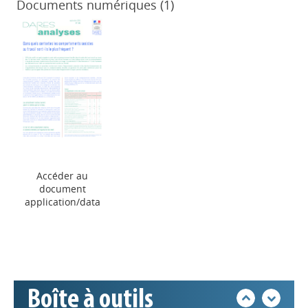
Documents numériques (1)
Appels à projets
Accéder au
document
application/data
Déposer une actu !
Accéder à son compte - (Se
déconnecter)
Boîte à outils
Base documentaire