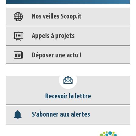
Nos veilles Scoop.it
Appels à projets
Déposer une actu !
Accéder à son compte - (Se
déconnecter)
Recevoir la lettre
Base documentaire
S'abonner aux alertes
Nos veilles Scoop.it