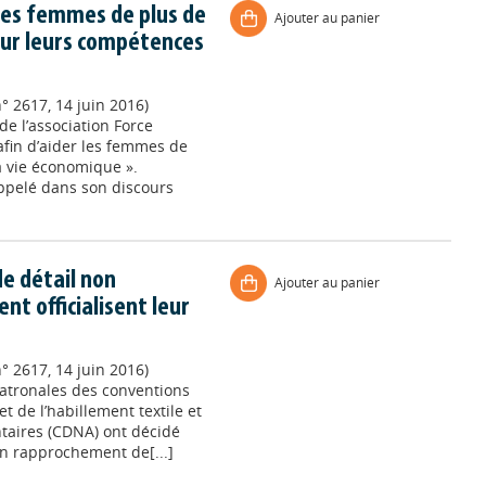
 les femmes de plus de
Ajouter au panier
 sur leurs compétences
° 2617, 14 juin 2016)
e l’association Force
fin d’aider les femmes de
a vie économique ».
appelé dans son discours
e détail non
Ajouter au panier
nt officialisent leur
° 2617, 14 juin 2016)
patronales des conventions
t de l’habillement textile et
taires (CDNA) ont décidé
’un rapprochement de[...]