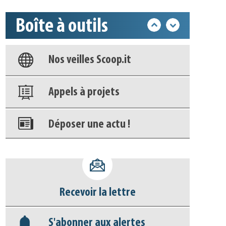
Boîte à outils
Base documentaire
Nos veilles Scoop.it
Appels à projets
Déposer une actu !
Accéder à son compte - (Se
déconnecter)
Base documentaire
Recevoir la lettre
Nos veilles Scoop.it