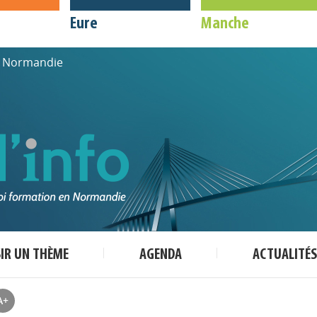
Eure
Manche
de Normandie
SIR UN THÈME
AGENDA
ACTUALITÉS
A+