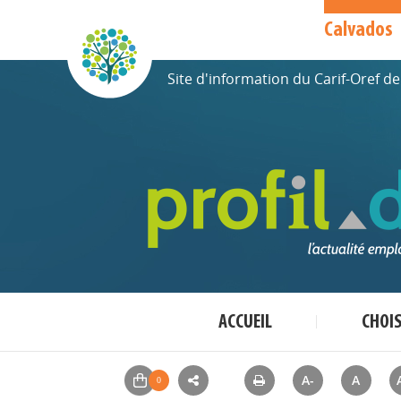
Calvados
Site d'information du Carif-Oref 
ACCUEIL
CHOI
A-
A