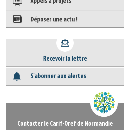
Appels à projets
Déposer une actu !
Accéder à son compte - (Se
déconnecter)
Recevoir la lettre
Base documentaire
S'abonner aux alertes
Nos veilles Scoop.it
Appels à projets
Contacter le Carif-Oref de Normandie