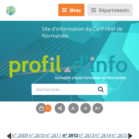
Menu
Départements
Site d'information du Carif-Oref de
Normandie
A-
A
A+
n° 2609
n° 2610
n° 2611
n° 2612
n° 2613
n° 2614
n° 2615