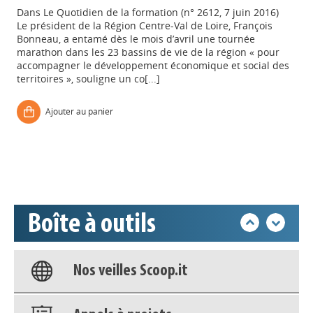
Dans
Le Quotidien de la formation (n° 2612, 7 juin 2016)
Le président de la Région Centre-Val de Loire, François
Bonneau, a entamé dès le mois d’avril une tournée
marathon dans les 23 bassins de vie de la région « pour
accompagner le développement économique et social des
territoires », souligne un co[...]
Appels à projets
Ajouter au panier
Déposer une actu !
Accéder à son compte - (Se
déconnecter)
Boîte à outils
Base documentaire
Nos veilles Scoop.it