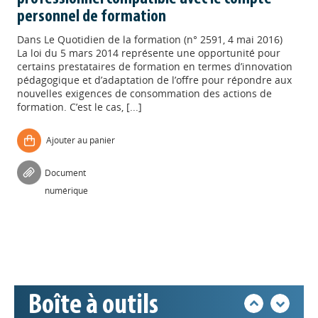
personnel de formation
Dans
Le Quotidien de la formation (n° 2591, 4 mai 2016)
La loi du 5 mars 2014 représente une opportunité pour
certains prestataires de formation en termes d’innovation
pédagogique et d’adaptation de l’offre pour répondre aux
nouvelles exigences de consommation des actions de
formation. C’est le cas, [...]
Ajouter au panier
Appels à projets
Document
numérique
Déposer une actu !
Accéder à son compte - (Se
déconnecter)
Boîte à outils
Base documentaire