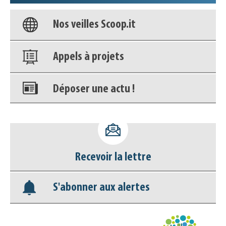
Nos veilles Scoop.it
Appels à projets
Déposer une actu !
Accéder à son compte - (Se
déconnecter)
Recevoir la lettre
Base documentaire
S'abonner aux alertes
Nos veilles Scoop.it
Appels à projets