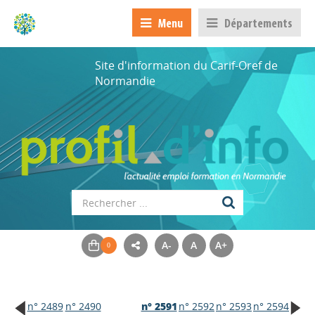
Menu
Départements
Site d'information du Carif-Oref de
Normandie
A-
A
A+
n° 2489
n° 2490
n° 2591
n° 2592
n° 2593
n° 2594