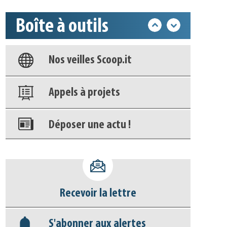
Boîte à outils
Base documentaire
Nos veilles Scoop.it
Appels à projets
Déposer une actu !
Accéder à son compte - (Se
déconnecter)
Recevoir la lettre
Base documentaire
S'abonner aux alertes