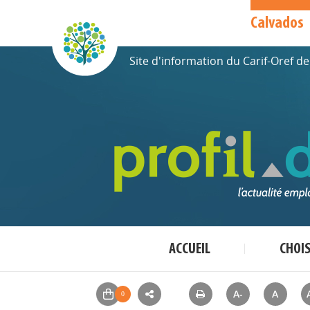
Calvados
Site d'information du Carif-Oref 
ACCUEIL
CHOI
A-
A