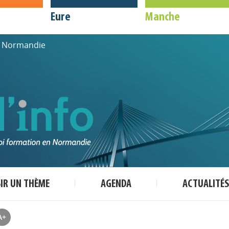
Eure
Manche
de Normandie
SIR UN THÈME
AGENDA
ACTUALITÉS
A+