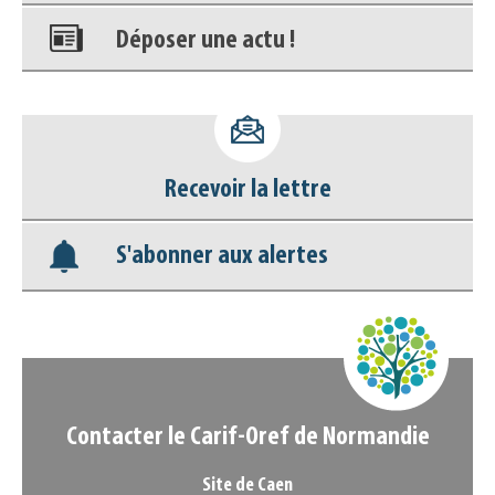
Déposer une actu !
Accéder à son compte - (Se
déconnecter)
Recevoir la lettre
Base documentaire
S'abonner aux alertes
Nos veilles Scoop.it
Appels à projets
Contacter le Carif-Oref de Normandie
Site de Caen