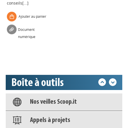
conseils[...]
Ajouter au panier
Appels à projets
Document
numérique
Déposer une actu !
Accéder à son compte - (Se
déconnecter)
Boîte à outils
Base documentaire
Nos veilles Scoop.it
Appels à projets