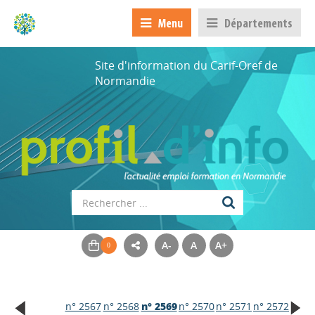
Menu
Départements
Site d'information du Carif-Oref de
Normandie
A-
A
A+
n° 2567
n° 2568
n° 2569
n° 2570
n° 2571
n° 2572