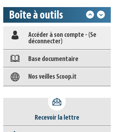
Boîte à outils
Déposer une actu !
Accéder à son compte - (Se
déconnecter)
Base documentaire
Nos veilles Scoop.it
Appels à projets
Recevoir la lettre