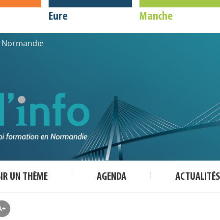
Eure
Manche
de Normandie
SIR UN THÈME
AGENDA
ACTUALITÉS
A+