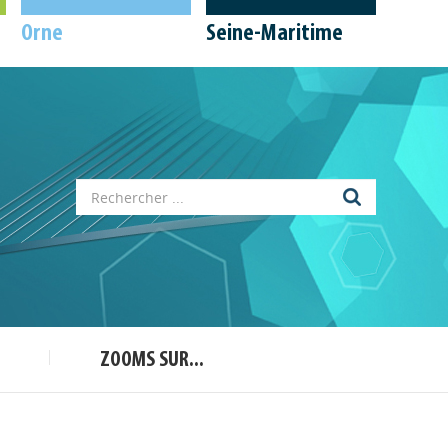
Orne
Seine-Maritime
Appels à projets
Déposer une actu !
Accéder à son compte - (Se
déconnecter)
Base documentaire
ZOOMS SUR...
Nos veilles Scoop.it
Appels à projets