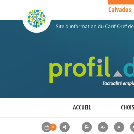
Calvados
Site d'information du Carif-Oref 
ACCUEIL
CHOI
A-
A