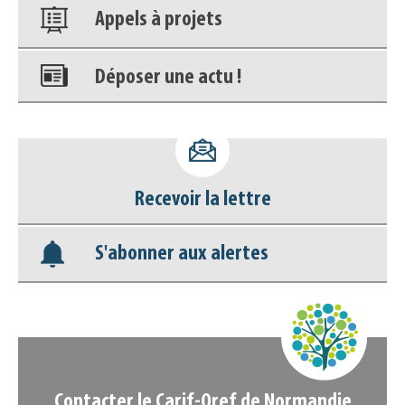
Appels à projets
Déposer une actu !
Accéder à son compte - (Se
déconnecter)
Recevoir la lettre
Base documentaire
S'abonner aux alertes
Nos veilles Scoop.it
Appels à projets
Contacter le Carif-Oref de Normandie