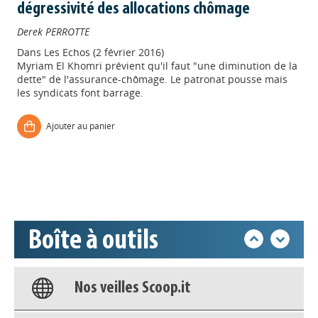
dégressivité des allocations chômage
Derek PERROTTE
Dans
Les Echos (2 février 2016)
Myriam El Khomri prévient qu'il faut "une diminution de la
dette" de l'assurance-chômage. Le patronat pousse mais
les syndicats font barrage.
Appels à projets
Ajouter au panier
Déposer une actu !
Accéder à son compte - (Se
déconnecter)
Boîte à outils
Base documentaire
Nos veilles Scoop.it