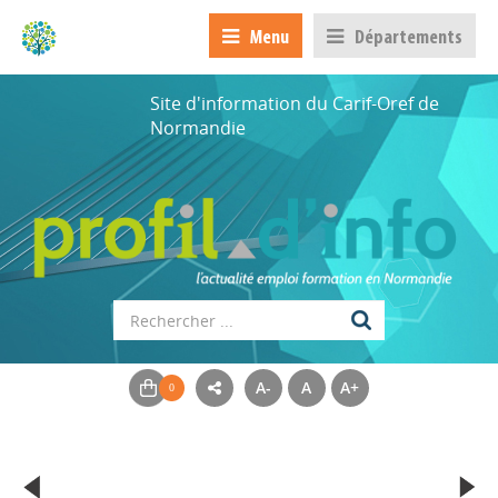
Menu
Départements
Site d'information du Carif-Oref de
Normandie
A-
A
A+