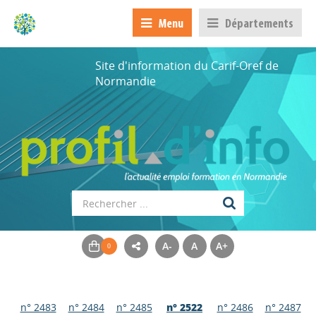
Menu
Départements
Site d'information du Carif-Oref de
Normandie
A-
A
A+
n° 2483
n° 2484
n° 2485
n° 2522
n° 2486
n° 2487