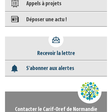
Appels à projets
Déposer une actu !
Accéder à son compte - (Se
déconnecter)
Recevoir la lettre
Base documentaire
S'abonner aux alertes
Nos veilles Scoop.it
Appels à projets
Contacter le Carif-Oref de Normandie