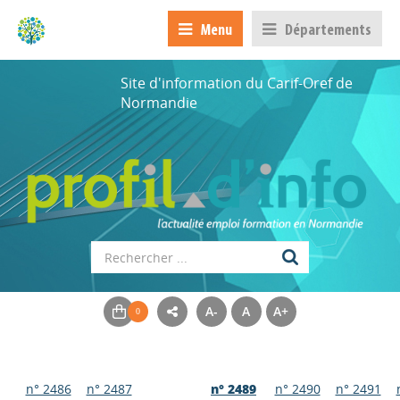
Menu
Départements
Site d'information du Carif-Oref de
Normandie
A-
A
A+
n° 2486
n° 2487
n° 2489
n° 2490
n° 2491