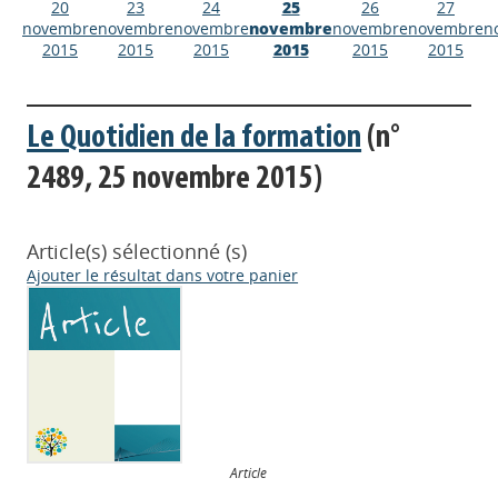
20
23
24
25
26
27
novembre
novembre
novembre
novembre
novembre
novembre
n
2015
2015
2015
2015
2015
2015
Le Quotidien de la formation
(n°
2489, 25 novembre 2015)
Article(s) sélectionné (s)
Ajouter le résultat dans votre panier
Article