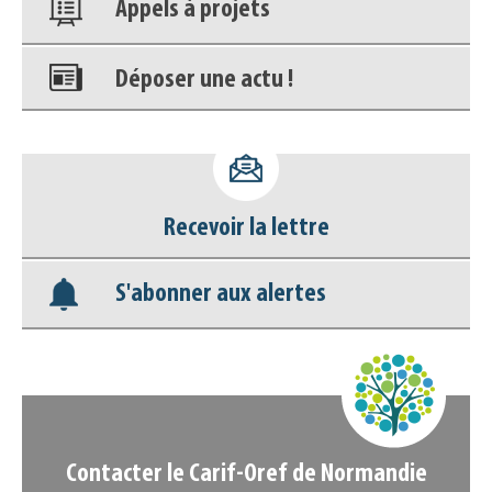
Appels à projets
Déposer une actu !
Accéder à son compte - (Se
déconnecter)
Recevoir la lettre
Base documentaire
S'abonner aux alertes
Nos veilles Scoop.it
Appels à projets
Contacter le Carif-Oref de Normandie