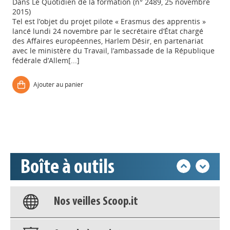
Dans
Le Quotidien de la formation (n° 2489, 25 novembre
2015)
Tel est l’objet du projet pilote « Erasmus des apprentis »
lancé lundi 24 novembre par le secrétaire d’État chargé
des Affaires européennes, Harlem Désir, en partenariat
avec le ministère du Travail, l’ambassade de la République
fédérale d’Allem[...]
Appels à projets
Ajouter au panier
Déposer une actu !
Accéder à son compte - (Se
déconnecter)
Boîte à outils
Base documentaire
Nos veilles Scoop.it