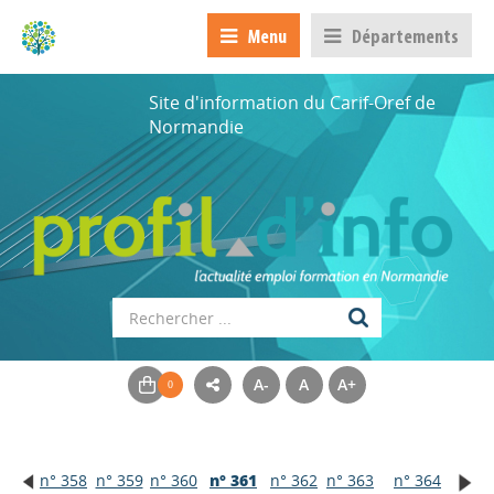
Menu
Départements
Site d'information du Carif-Oref de
Normandie
A-
A
A+
n° 358
n° 359
n° 360
n° 361
n° 362
n° 363
n° 364