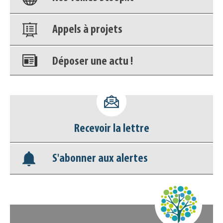
Appels à projets
Déposer une actu !
Accéder à son compte - (Se
déconnecter)
Recevoir la lettre
Base documentaire
S'abonner aux alertes
Nos veilles Scoop.it
Appels à projets