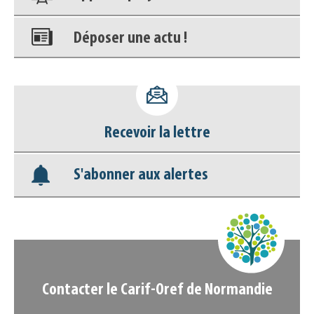
Déposer une actu !
Accéder à son compte - (Se
déconnecter)
Recevoir la lettre
Base documentaire
S'abonner aux alertes
Nos veilles Scoop.it
Appels à projets
Contacter le Carif-Oref de Normandie