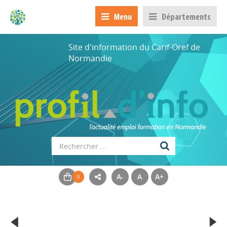
Menu
Départements
Site d'information du Carif-Oref de
Normandie
A-
A
A+