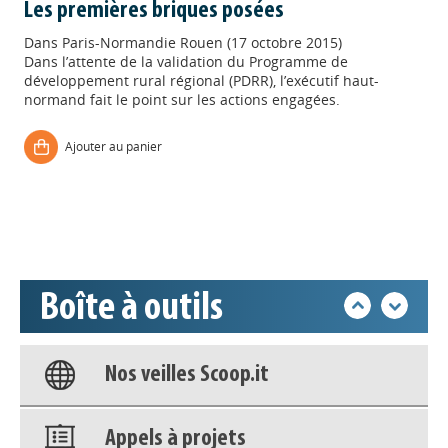
Les premières briques posées
Dans
Paris-Normandie Rouen (17 octobre 2015)
Dans l’attente de la validation du Programme de
développement rural régional (PDRR), l’exécutif haut-
normand fait le point sur les actions engagées.
Appels à projets
Ajouter au panier
Déposer une actu !
Accéder à son compte - (Se
déconnecter)
Boîte à outils
Base documentaire
Nos veilles Scoop.it
Appels à projets