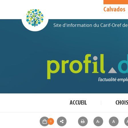
Calvados
Site d'information du Carif-Oref 
ACCUEIL
CHOI
A-
A