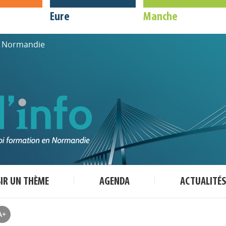
Eure
Manche
de Normandie
SIR UN THÈME
AGENDA
ACTUALITÉS
A+