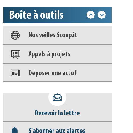
Boîte à outils
Base documentaire
Nos veilles Scoop.it
Appels à projets
Déposer une actu !
Accéder à son compte - (Se
déconnecter)
Recevoir la lettre
Base documentaire
S'abonner aux alertes