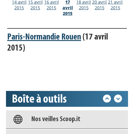
14 avril
15 avril
16 avril
17
18 avril
20 avril
21 avril
2015
2015
2015
avril
2015
2015
2015
2015
Paris-Normandie Rouen
(17 avril
Appels à projets
2015)
Déposer une actu !
Accéder à son compte - (Se
déconnecter)
Boîte à outils
Base documentaire
Nos veilles Scoop.it