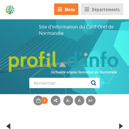
Menu
Départements
Site d'information du Carif-Oref de
Normandie
A-
A
A+