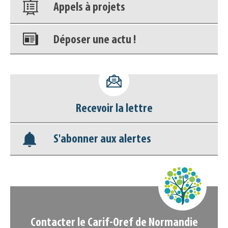
Appels à projets
Déposer une actu !
Accéder à son compte - (Se
déconnecter)
Recevoir la lettre
Base documentaire
S'abonner aux alertes
Nos veilles Scoop.it
Appels à projets
Contacter le Carif-Oref de Normandie