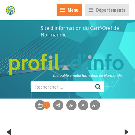
Menu
Départements
Site d'information du Carif-Oref de
Normandie
A-
A
A+