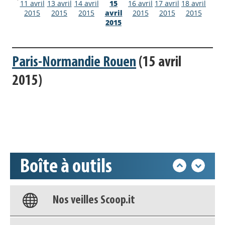
11 avril
13 avril
14 avril
15
16 avril
17 avril
18 avril
2015
2015
2015
avril
2015
2015
2015
2015
Paris-Normandie Rouen
(15 avril
Appels à projets
2015)
Déposer une actu !
Accéder à son compte - (Se
déconnecter)
Boîte à outils
Base documentaire
Nos veilles Scoop.it