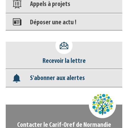
Appels à projets
Déposer une actu !
Accéder à son compte - (Se
déconnecter)
Recevoir la lettre
Base documentaire
S'abonner aux alertes
Nos veilles Scoop.it
Appels à projets
Contacter le Carif-Oref de Normandie