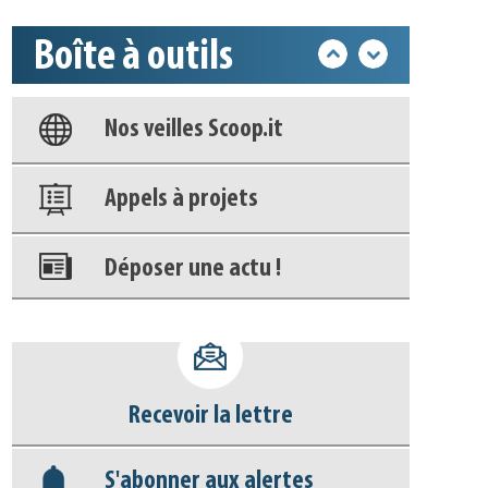
Boîte à outils
Base documentaire
Nos veilles Scoop.it
Appels à projets
Déposer une actu !
Accéder à son compte - (Se
déconnecter)
Recevoir la lettre
Base documentaire
S'abonner aux alertes