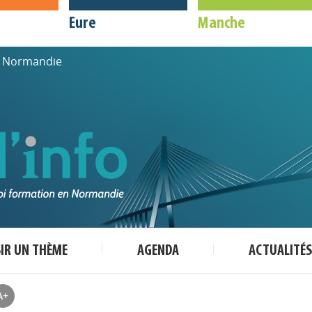
Eure
Manche
de Normandie
SIR UN THÈME
AGENDA
ACTUALITÉS
A+