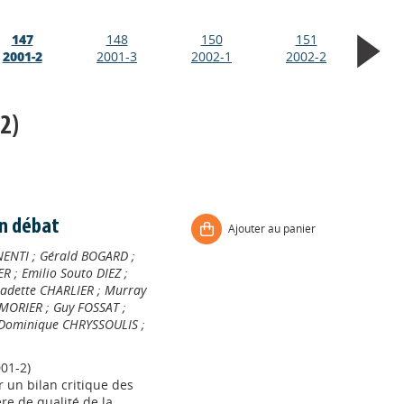
147
148
150
151
2001-2
2001-3
2002-1
2002-2
2)
en débat
Ajouter au panier
NENTI
;
Gérald BOGARD
;
ER
;
Emilio Souto DIEZ
;
adette CHARLIER
;
Murray
 MORIER
;
Guy FOSSAT
;
Dominique CHRYSSOULIS
;
01-2)
 un bilan critique des
re de qualité de la