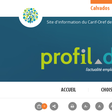
Calvados
Site d'information du Carif-Oref 
ACCUEIL
CHOI
A-
A