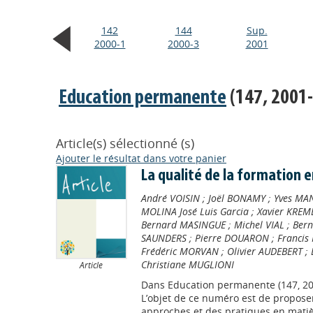
142
144
Sup.
2000-1
2000-3
2001
Education permanente
(147, 2001-
Article(s) sélectionné (s)
Ajouter le résultat dans votre panier
La qualité de la formation 
André VOISIN
;
Joël BONAMY
;
Yves MA
MOLINA José Luis Garcia
;
Xavier KREM
Bernard MASINGUE
;
Michel VIAL
;
Bern
SAUNDERS
;
Pierre DOUARON
;
Francis
Frédéric MORVAN
;
Olivier AUDEBERT
;
Christiane MUGLIONI
Article
Dans
Education permanente (147, 20
L’objet de ce numéro est de proposer
approches et des pratiques en matiè