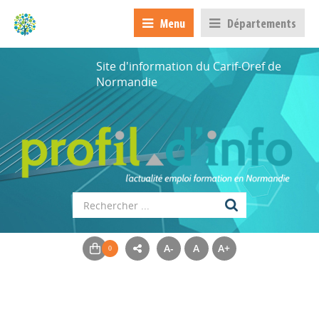
Menu
Départements
Site d'information du Carif-Oref de
Normandie
A-
A
A+