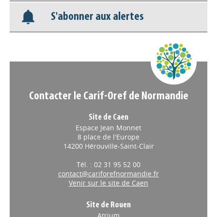
S'abonner aux alertes
Nos veilles Scoop.it
Appels à projets
Contacter le Carif-Oref de Normandie
Site de Caen
Espace Jean Monnet
8 place de l'Europe
14200 Hérouville-Saint-Clair
Tél. : 02 31 95 52 00
contact@cariforefnormandie.fr
Venir sur le site de Caen
Site de Rouen
Atrium