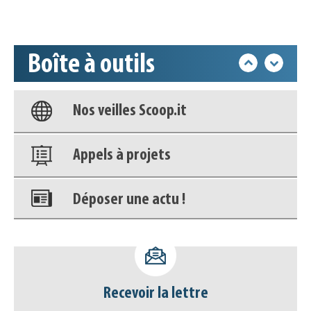
Accéder à son compte - (Se
déconnecter)
Boîte à outils
Base documentaire
Nos veilles Scoop.it
Appels à projets
Déposer une actu !
Accéder à son compte - (Se
déconnecter)
Recevoir la lettre
Base documentaire