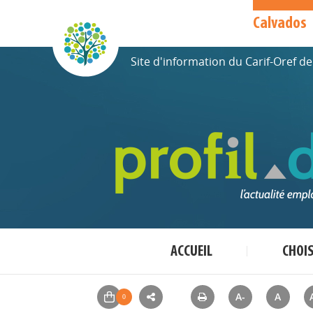
Calvados
Site d'information du Carif-Oref 
ACCUEIL
CHOI
A-
A