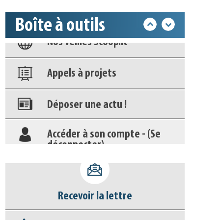
Boîte à outils
Nos veilles Scoop.it
Appels à projets
Déposer une actu !
Accéder à son compte - (Se
déconnecter)
Base documentaire
Nos veilles Scoop.it
Recevoir la lettre