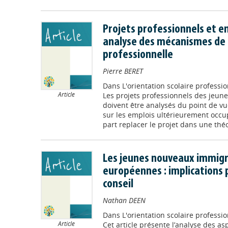
Projets professionnels et em
analyse des mécanismes de l
professionnelle
Pierre BERET
Dans
L'orientation scolaire professi
Article
Les projets professionnels des jeune
doivent être analysés du point de vu
sur les emplois ultérieurement occupé
part replacer le projet dans une théor
Les jeunes nouveaux immigré
européennes : implications p
conseil
Nathan DEEN
Dans
L'orientation scolaire professi
Article
Cet article présente l’analyse des as