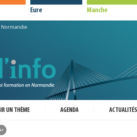
Eure
Manche
de Normandie
SIR UN THÈME
AGENDA
ACTUALITÉS
A+