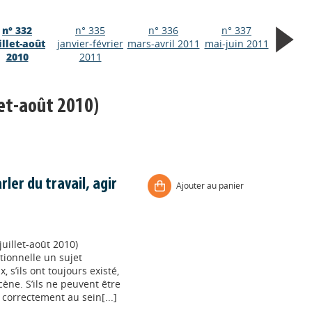
n° 332
n° 335
n° 336
n° 337
illet-août
janvier-février
mars-avril 2011
mai-juin 2011
2010
2011
let-août 2010)
ler du travail, agir
Ajouter au panier
uillet-août 2010)
ionnelle un sujet
 s’ils ont toujours existé,
ène. S’ils ne peuvent être
r correctement au sein[...]