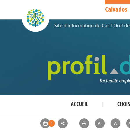
Calvados
Site d'information du Carif-Oref 
ACCUEIL
CHOI
A-
A