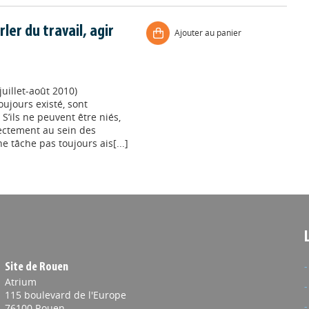
ler du travail, agir
Ajouter au panier
uillet-août 2010)
oujours existé, sont
S’ils ne peuvent être niés,
rrectement au sein des
e tâche pas toujours ais[...]
Site de Rouen
Atrium
115 boulevard de l'Europe
76100 Rouen