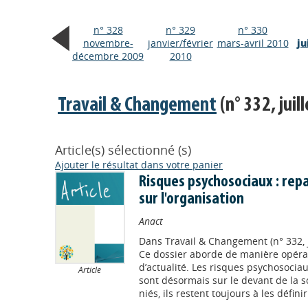
n° 328
n° 329
n° 330
novembre-
janvier/février
mars-avril 2010
ju
décembre 2009
2010
Travail & Changement
(n° 332, juil
Article(s) sélectionné (s)
Ajouter le résultat dans votre panier
Risques psychosociaux : repar
sur l'organisation
Anact
Dans
Travail & Changement (n° 332, j
Ce dossier aborde de manière opérat
d’actualité. Les risques psychosociaux,
Article
sont désormais sur le devant de la sc
niés, ils restent toujours à les défini