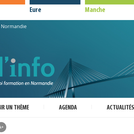
Eure
Manche
de Normandie
SIR UN THÈME
AGENDA
ACTUALITÉS
A+