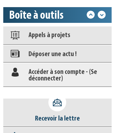
Boîte à outils
Nos veilles Scoop.it
Appels à projets
Déposer une actu !
Accéder à son compte - (Se
déconnecter)
Base documentaire
Nos veilles Scoop.it
Recevoir la lettre