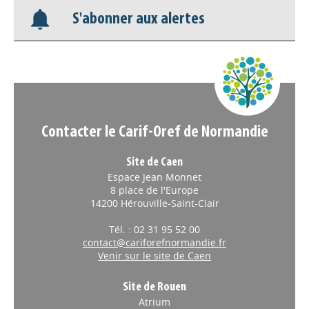
S'abonner aux alertes
Nos veilles Scoop.it
Appels à projets
Contacter le Carif-Oref de Normandie
Site de Caen
Espace Jean Monnet
8 place de l'Europe
14200 Hérouville-Saint-Clair
Tél. : 02 31 95 52 00
contact@cariforefnormandie.fr
Venir sur le site de Caen
Site de Rouen
Atrium