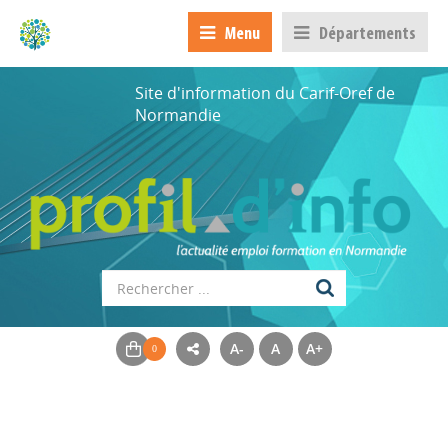
Menu
Départements
Site d'information du Carif-Oref de
Normandie
Appels à projets
A-
A
A+
Déposer une actu !