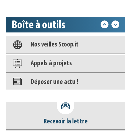
Accéder à son compte - (Se
déconnecter)
Boîte à outils
Base documentaire
Nos veilles Scoop.it
Appels à projets
Déposer une actu !
Accéder à son compte - (Se
déconnecter)
Recevoir la lettre
Base documentaire