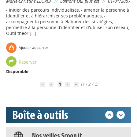
Marie-Christine LLORCA
//
Editions Qui plus est
//
01/01/2007
- initier des parcours individualisés, - amener la personne à
identifier et à hiérarchiser ses problématiques, -
accompagner la personne à élaborer des stratégies, -
permettre à la personne d'identifier et d'utiliser son réseau,
Outil théori[...]
Ajouter au panier
Appels à projets
Réserver
Disponible
Déposer une actu !
1
(1 - 2 / 2)
Accéder à son compte - (Se
déconnecter)
Boîte à outils
Base documentaire
Nos veilles Scoop.it