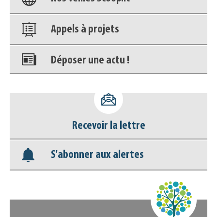
Appels à projets
Déposer une actu !
Accéder à son compte - (Se
déconnecter)
Recevoir la lettre
Base documentaire
S'abonner aux alertes
Nos veilles Scoop.it
Appels à projets