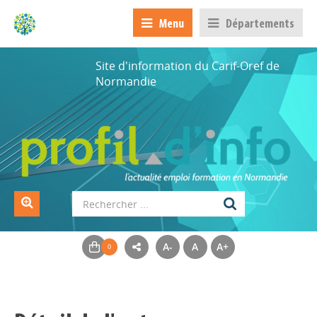
Menu
Départements
Site d'information du Carif-Oref de
Normandie
A-
A
A+