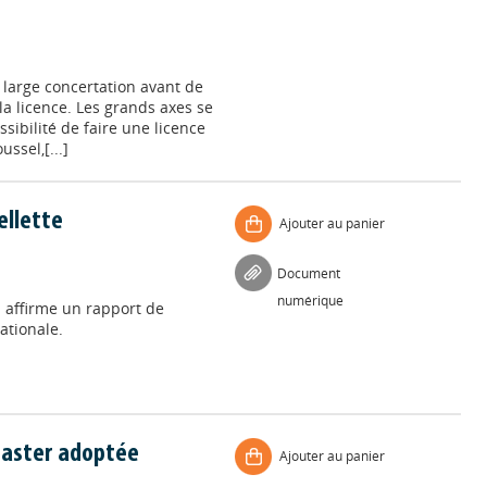
large concertation avant de
la licence. Les grands axes se
ibilité de faire une licence
ssel,[...]
ellette
Ajouter au panier
Document
numérique
" affirme un rapport de
ationale.
 master adoptée
Ajouter au panier