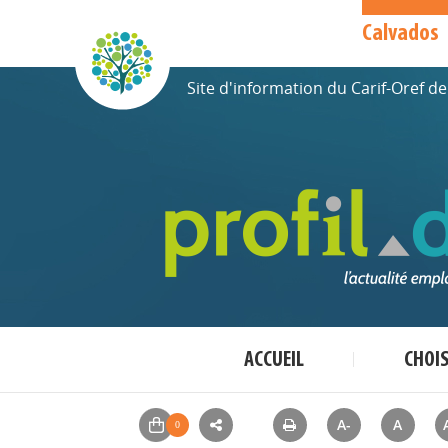
Calvados
Site d'information du Carif-Oref 
ACCUEIL
CHOI
A-
A