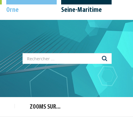
Orne
Seine-Maritime
Appels à projets
Déposer une actu !
ZOOMS SUR...
Accéder à son compte - (Se
déconnecter)