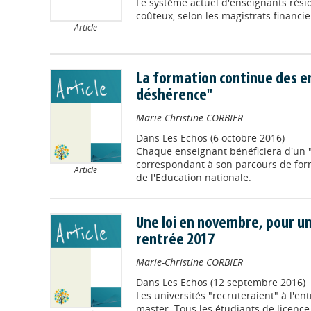
Le système actuel d'enseignants résid
coûteux, selon les magistrats financie
Article
La formation continue des e
déshérence"
Marie-Christine CORBIER
Dans
Les Echos (6 octobre 2016)
Chaque enseignant bénéficiera d'un "p
correspondant à son parcours de form
Article
de l'Education nationale.
Une loi en novembre, pour u
rentrée 2017
Marie-Christine CORBIER
Dans
Les Echos (12 septembre 2016)
Les universités "recruteraient" à l'en
master. Tous les étudiants de licence 