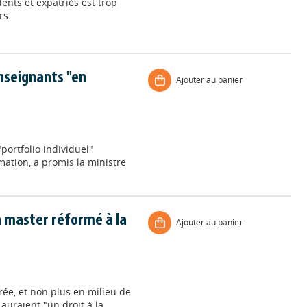
ents et expatriés est trop
rs.
nseignants "en
Ajouter au panier
ortfolio individuel"
ation, a promis la ministre
n master réformé à la
Ajouter au panier
trée, et non plus en milieu de
auraient "un droit à la