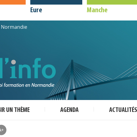
Eure
Manche
de Normandie
SIR UN THÈME
AGENDA
ACTUALITÉS
A+