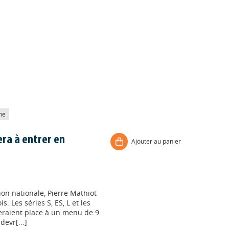
he
ra à entrer en
Ajouter au panier
ion nationale, Pierre Mathiot
s. Les séries S, ES, L et les
seraient place à un menu de 9
evr[...]