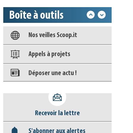
Base documentaire
Boîte à outils
Nos veilles Scoop.it
Appels à projets
Déposer une actu !
Accéder à son compte - (Se
déconnecter)
Base documentaire
Recevoir la lettre
Nos veilles Scoop.it