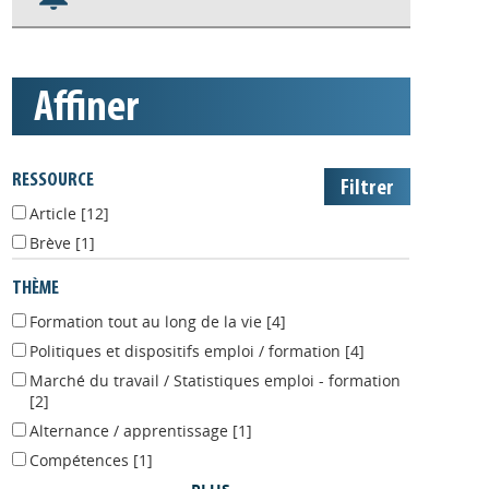
S'abonner aux alertes
Appels à projets
affiner
RESSOURCE
Article
[12]
Brève
[1]
THÈME
Formation tout au long de la vie
[4]
Politiques et dispositifs emploi / formation
[4]
Marché du travail / Statistiques emploi - formation
[2]
Alternance / apprentissage
[1]
Compétences
[1]