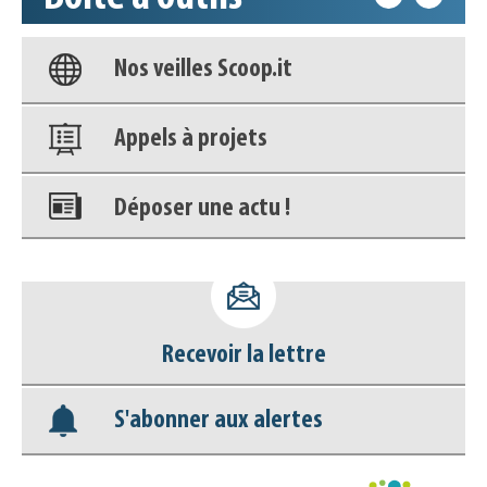
Base documentaire
Nos veilles Scoop.it
Appels à projets
Déposer une actu !
Accéder à son compte - (Se
déconnecter)
Recevoir la lettre
Base documentaire
S'abonner aux alertes
Nos veilles Scoop.it