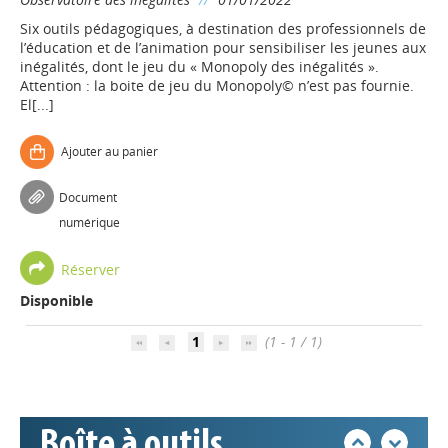
Six outils pédagogiques, à destination des professionnels de
l’éducation et de l’animation pour sensibiliser les jeunes aux
inégalités, dont le jeu du « Monopoly des inégalités ».
Attention : la boite de jeu du Monopoly© n’est pas fournie.
El[...]
Ajouter au panier
Document
numérique
Appels à projets
Réserver
Disponible
Déposer une actu !
1
(1 - 1 / 1)
Accéder à son compte - (Se
déconnecter)
Boîte à outils