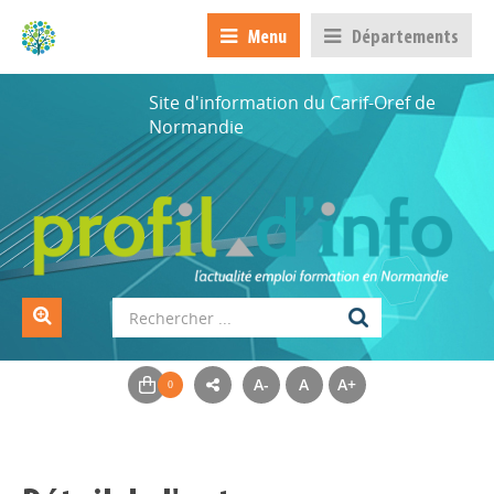
Menu
Départements
Site d'information du Carif-Oref de
Normandie
A-
A
A+