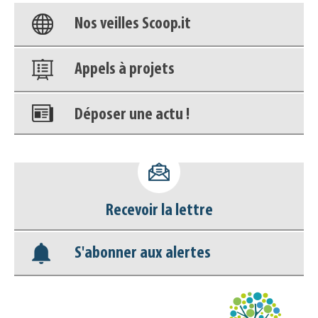
Nos veilles Scoop.it
Appels à projets
Déposer une actu !
Accéder à son compte - (Se
déconnecter)
Recevoir la lettre
Base documentaire
S'abonner aux alertes
Nos veilles Scoop.it
Appels à projets