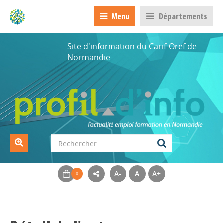
Menu
Départements
Site d'information du Carif-Oref de
Normandie
A-
A
A+