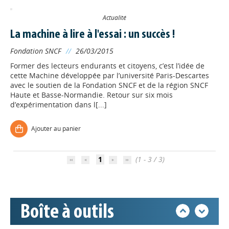
Actualité
La machine à lire à l'essai : un succès !
Fondation SNCF
//
26/03/2015
Former des lecteurs endurants et citoyens, c’est l’idée de
cette Machine développée par l’université Paris-Descartes
avec le soutien de la Fondation SNCF et de la région SNCF
Haute et Basse-Normandie. Retour sur six mois
d’expérimentation dans l[...]
Appels à projets
Ajouter au panier
Déposer une actu !
1
(1 - 3 / 3)
Accéder à son compte - (Se
déconnecter)
Boîte à outils
Base documentaire